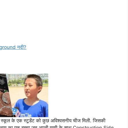
derground नदी?
 स्कूल के एक स्टूडेंट को कुछ अविश्वसनीय चीज मिली. जिसकी
ाम का एक बच्चा जब अपनी मम्मी के साथ Construction Side