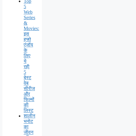
Top
5
Web
Series
&
Movies:
इस
हफ्ते
एंजॉय
के
लिए
ये
रही
5
बेस्ट
वेब
सीरीज
और
फिल्मों
की
लिस्ट
शालीन
भनोट
का
जीवन