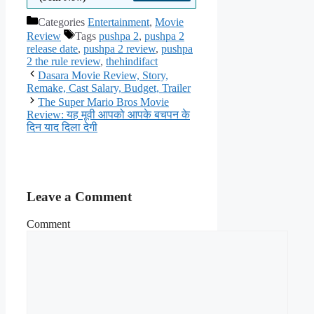
Categories
Entertainment
,
Movie
Review
Tags
pushpa 2
,
pushpa 2
release date
,
pushpa 2 review
,
pushpa
2 the rule review
,
thehindifact
Dasara Movie Review, Story,
Remake, Cast Salary, Budget, Trailer
The Super Mario Bros Movie
Review: यह मूवी आपको आपके बचपन के
दिन याद दिला देगी
Leave a Comment
Comment