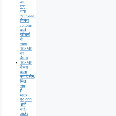
का
यह
नया
स्मार्टफोन,
मिलेगा
Iphone
वाले
फीचर्स
के
साथ
108MP
का
कैमरा
108MP
कैमरा
वाला
स्मार्टफोन,
मिल
रहा
है
मात्र
₹9,999
अभी
करे
ऑर्डर