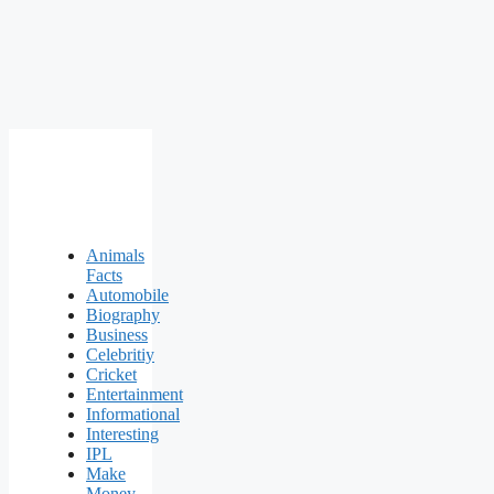
Animals
Facts
Automobile
Biography
Business
Celebritiy
Cricket
Entertainment
Informational
Interesting
IPL
Make
Money