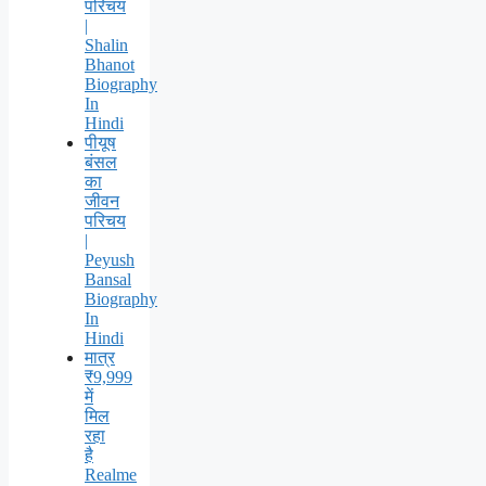
परिचय
|
Shalin
Bhanot
Biography
In
Hindi
पीयूष
बंसल
का
जीवन
परिचय
|
Peyush
Bansal
Biography
In
Hindi
मात्र
₹9,999
में
मिल
रहा
है
Realme