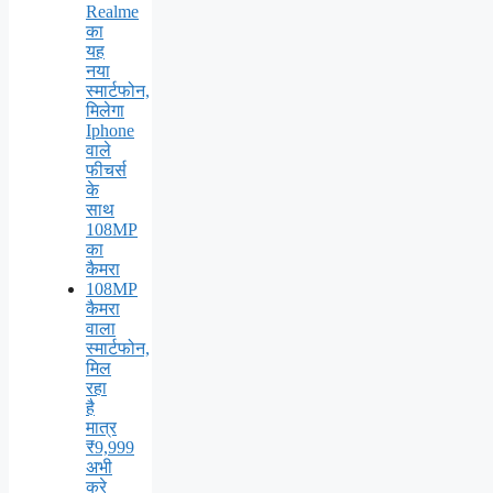
Realme
का
यह
नया
स्मार्टफोन,
मिलेगा
Iphone
वाले
फीचर्स
के
साथ
108MP
का
कैमरा
108MP
कैमरा
वाला
स्मार्टफोन,
मिल
रहा
है
मात्र
₹9,999
अभी
करे