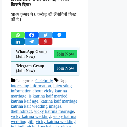
किसने दिया?
अक्षय कुमार ने 6 करोड़ की लैंबोर्गिनी गिफ्ट
की है।
WhatsApp Group
Join Now
(Join Now)
Telegram Group
Join Now
(Join Now)
Categories
Celebritiy
Tags
interesting information
,
interesting
information about vicky katrina
marriage
,
is katrina kaif married
,
katrina kaif age
,
katrina kaif marriage
,
katrina kaif wedding images
,
thehindifact
,
vicky katrina marriage
,
vicky katrina wedding
,
vicky katrina
wedding gift
,
vicky katrina wedding
in hindi
,
vicky kaushal age
,
vicky