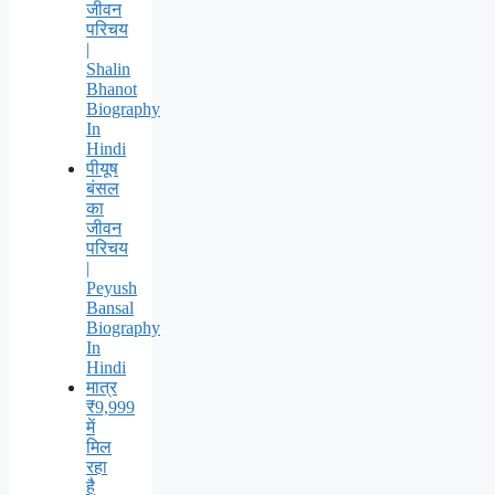
जीवन
परिचय
|
Shalin
Bhanot
Biography
In
Hindi
पीयूष
बंसल
का
जीवन
परिचय
|
Peyush
Bansal
Biography
In
Hindi
मात्र
₹9,999
में
मिल
रहा
है