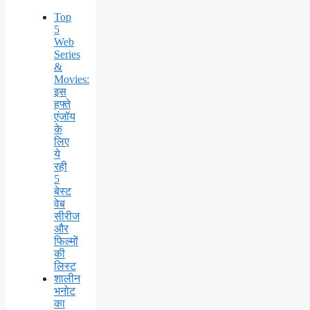
Top
5
Web
Series
&
Movies:
इस
हफ्ते
एंजॉय
के
लिए
ये
रही
5
बेस्ट
वेब
सीरीज
और
फिल्मों
की
लिस्ट
शालीन
भनोट
का