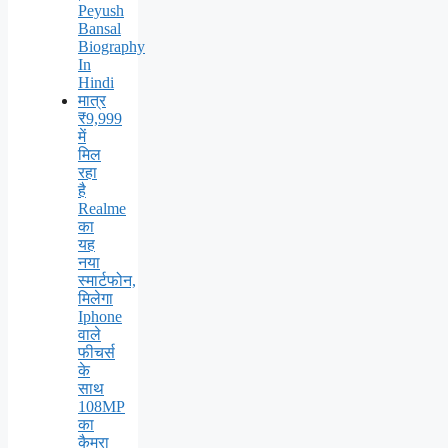
Peyush
Bansal
Biography
In
Hindi
मात्र
₹9,999
में
मिल
रहा
है
Realme
का
यह
नया
स्मार्टफोन,
मिलेगा
Iphone
वाले
फीचर्स
के
साथ
108MP
का
कैमरा