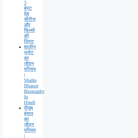
5
बेस्ट
वेब
सीरीज
और
फिल्मों
की
लिस्ट
शालीन
भनोट
का
जीवन
परिचय
|
Shalin
Bhanot
Biography
In
Hindi
पीयूष
बंसल
का
जीवन
परिचय
|