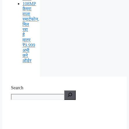
108MP
कैमरा
वाला
स्मार्टफोन,
मिल
रहा
है
मात्र
₹9,999
अभी
करे
ऑर्डर
Search