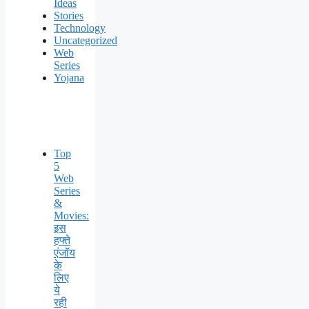
Ideas
Stories
Technology
Uncategorized
Web
Series
Yojana
Top
5
Web
Series
&
Movies:
इस
हफ्ते
एंजॉय
के
लिए
ये
रही