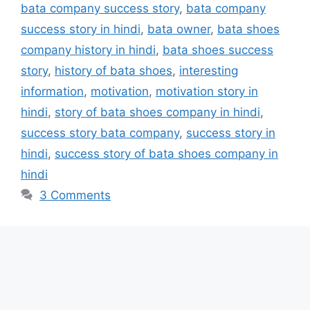
bata company success story
,
bata company
success story in hindi
,
bata owner
,
bata shoes
company history in hindi
,
bata shoes success
story
,
history of bata shoes
,
interesting
information
,
motivation
,
motivation story in
hindi
,
story of bata shoes company in hindi
,
success story bata company
,
success story in
hindi
,
success story of bata shoes company in
hindi
3 Comments