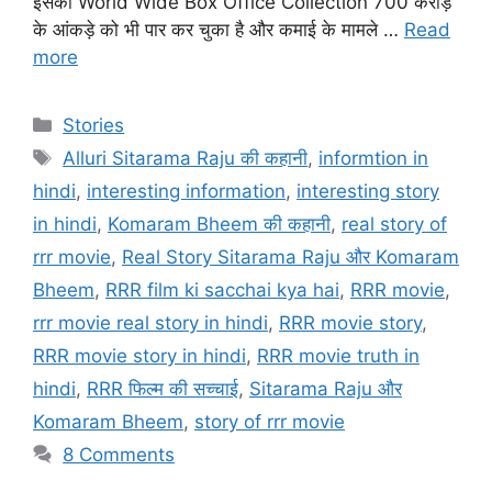
इसका World Wide Box Office Collection 700 करोड़
के आंकड़े को भी पार कर चुका है और कमाई के मामले …
Read
more
Stories
Alluri Sitarama Raju की कहानी
,
informtion in
hindi
,
interesting information
,
interesting story
in hindi
,
Komaram Bheem की कहानी
,
real story of
rrr movie
,
Real Story Sitarama Raju और Komaram
Bheem
,
RRR film ki sacchai kya hai
,
RRR movie
,
rrr movie real story in hindi
,
RRR movie story
,
RRR movie story in hindi
,
RRR movie truth in
hindi
,
RRR फिल्म की सच्चाई
,
Sitarama Raju और
Komaram Bheem
,
story of rrr movie
8 Comments