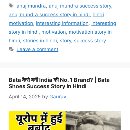
anuj mundra
,
anuj mundra success story
,
anuj mundra success story in hindi
,
hindi
motivation
,
interesting information
,
interesting
story in hindi
,
motivation
,
motivation story in
hindi
,
stories in hindi
,
story
,
success story
Leave a comment
Bata कैसे बनी India की No. 1 Brand? | Bata
Shoes Success Story In Hindi
April 14, 2025
by
Gaurav