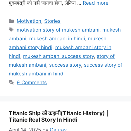
मुख्यमंत्री को नहीं जानता होगा, लेकिन …
Read more
Motivation
,
Stories
motivation story of mukesh ambani
,
mukesh
ambani
,
mukesh ambani in hindi
,
mukesh
ambani story hindi
,
mukesh ambani story in
hindi
,
mukesh ambani success story
,
story of
mukesh ambani
,
success story
,
success story of
mukesh ambani in hindi
9 Comments
Titanic Ship की कहानी(Titanic History) |
Titanic Real Story In Hindi
April 14, 2025
by
Gaurav