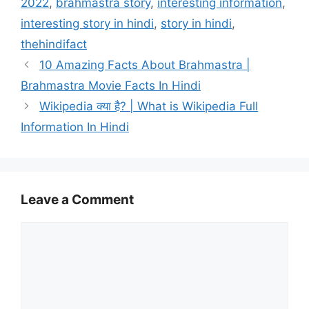
2022
,
brahmastra story
,
interesting information
,
interesting story in hindi
,
story in hindi
,
thehindifact
10 Amazing Facts About Brahmastra |
Brahmastra Movie Facts In Hindi
Wikipedia क्या है? | What is Wikipedia Full
Information In Hindi
Leave a Comment