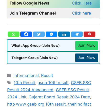
Follow Google News
Click Here
Join Telegram Channel
Click here
Join Now
WhatsApp Group (Join Now)
Join Now
Telegram Group (Join Now)
Informational
,
Result
10th Result
,
gseb 10th result
,
GSEB SSC
Result 2024 Announced
,
GSEB SSC Result
2024 Link
,
Gujarat Board Result 2024 Date
,
http www gseb org 10th result
,
thehindifact