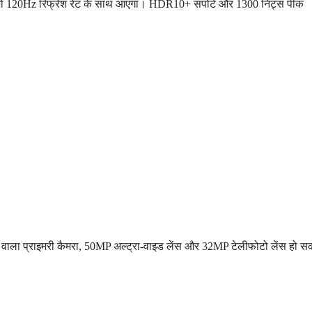
 जो 120Hz रिफ्रेश रेट के साथ आएगा। HDR10+ सपोर्ट और 1300 निट्स पीक
ाला प्राइमरी कैमरा, 50MP अल्ट्रा-वाइड लेंस और 32MP टेलीफोटो लेंस हो स