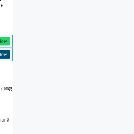
,
 Now
 Now
गा? आइए
ाता है।