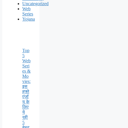
Uncategorized
Web
Series
Yojana
Top
5
Web
Seri
es &
Mo
vies:
इस
हफ्ते
एंजॉ
य के
लिए
ये
रही
5
बेस्ट