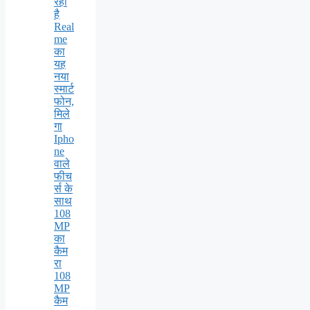
रहा
है
Real
me
का
यह
नया
स्मार्ट
फोन,
मिले
गा
Ipho
ne
वाले
फीच
र्स के
साथ
108
MP
का
कैम
रा
108
MP
कैम