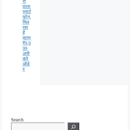
रा
वाला
स्मार्ट
फोन,
मिल
रहा
है
मात्र
₹9,9
99
अभी
करे
ऑर्ड
र
Search