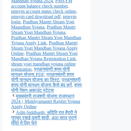
Mandhan Yojana 2024
,
PMSYM
account balance check number
,
pmsym account status check online
,
pmsym card download pdf
,
pmsym
login
,
Pradhan Mantri Shram Yogi
Maandhan Yojana
,
Pradhan Mantri
Shram Yogi Mandhan Yojana
,
Pradhan Mantri Shram Yogi Mandhan
Yojana Apply Link
,
Pradhan Mantri
Shram Yogi Mandhan Yojana Apply
Online
,
Pradhan Mantri Shram Yogi
Mandhan Yojana Registration Link
,
shram yogi mandhan yojana online
registration
,
प्रधानमंत्री श्रम योगी
मानधन योजना PDF
,
प्रधानमंत्री श्रम
योगी मानधन योजना का लिस्ट
,
प्रधानमंत्री
श्रम योगी मानधन योजना कैसे बंद करें
,
श्रम
योगी पेंशन अकाउंट स्टेटस
मुख्यमंत्री राजश्री योजना राजस्थान
2024। Mukhyamantri Rajshri Yojana
Apply Online
Aditi-Siddharth: अदिति राव हैदरी ने
गुपचुप रचाई दूसरी शादी, 400 साल पुराने
मंदिर में लिए फेरे