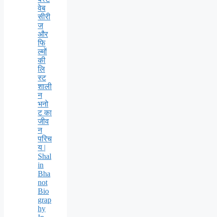
वेब
सीरी
ज
और
फि
ल्मों
की
लि
स्ट
शाली
न
भनो
ट का
जीव
न
परिच
य |
Shal
in
Bha
not
Bio
grap
hy