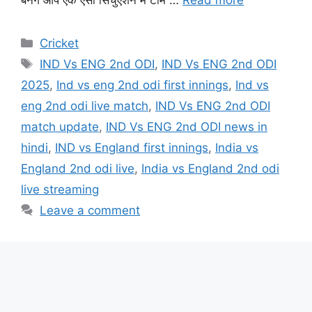
बनेंगे आप एक ऐसी सिचुएशन में टीम …
Read more
Cricket
IND Vs ENG 2nd ODI
,
IND Vs ENG 2nd ODI
2025
,
Ind vs eng 2nd odi first innings
,
Ind vs
eng 2nd odi live match
,
IND Vs ENG 2nd ODI
match update
,
IND Vs ENG 2nd ODI news in
hindi
,
IND vs England first innings
,
India vs
England 2nd odi live
,
India vs England 2nd odi
live streaming
Leave a comment