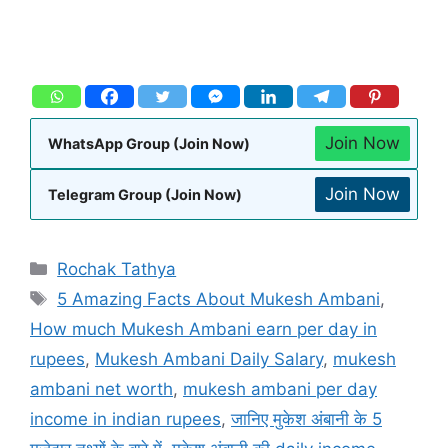
Join Now
WhatsApp Group (Join Now)
Join Now
Telegram Group (Join Now)
Rochak Tathya
5 Amazing Facts About Mukesh Ambani
,
How much Mukesh Ambani earn per day in
rupees
,
Mukesh Ambani Daily Salary
,
mukesh
ambani net worth
,
mukesh ambani per day
income in indian rupees
,
जानिए मुकेश अंबानी के 5