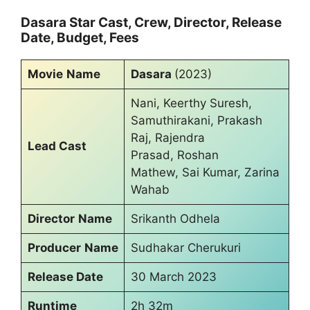
Dasara Star Cast, Crew, Director, Release
Date, Budget, Fees
Movie
Name
Dasara
(2023)
Nani, Keerthy Suresh,
Samuthirakani, Prakash
Raj, Rajendra
Lead Cast
Prasad, Roshan
Mathew, Sai Kumar, Zarina
Wahab
Director
Name
Srikanth Odhela
Producer
Name
Sudhakar Cherukuri
Release Date
30 March 2023
Runtime
2h 32m