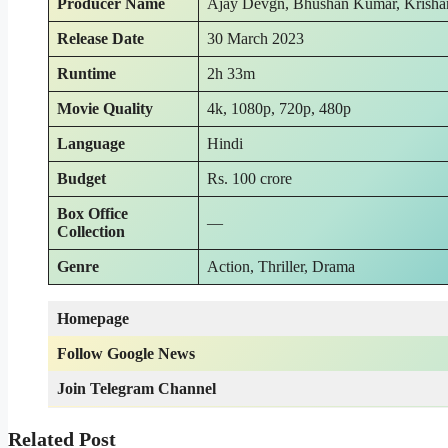
Producer
Name
Ajay Devgn, Bhushan Kumar, Krishan
Release Date
30 March 2023
Runtime
2h 33m
Movie Quality
4k, 1080p, 720p, 480p
Language
Hindi
Budget
Rs. 100 crore
Box Office
—
Collection
Genre
Action, Thriller, Drama
Homepage
Follow Google News
Join Telegram Channel
Related Post