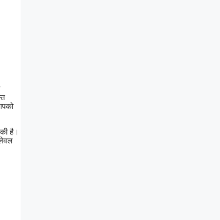
्त
 आपको
ाकी है।
 लेवल