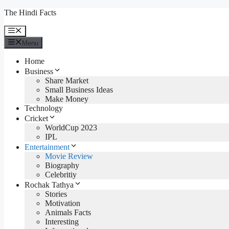
Skip
The Hindi Facts
to
content
Menu
Menu
Home
Business
Share Market
Small Business Ideas
Make Money
Technology
Cricket
WorldCup 2023
IPL
Entertainment
Movie Review
Biography
Celebritiy
Rochak Tathya
Stories
Motivation
Animals Facts
Interesting