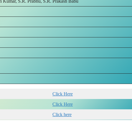
 Kumar, S.R. Prabhu, S.R. Prakash Babu
Click Here
Click Here
Click here