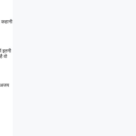
। कहानी
ें इतनी
है वो
। अजय