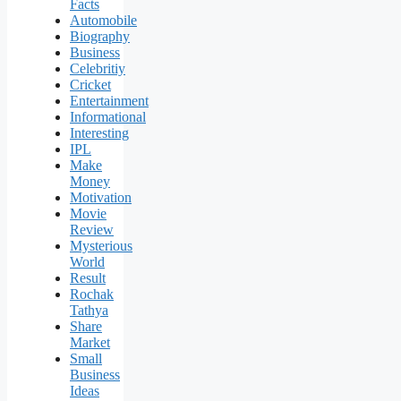
Facts
Automobile
Biography
Business
Celebritiy
Cricket
Entertainment
Informational
Interesting
IPL
Make
Money
Motivation
Movie
Review
Mysterious
World
Result
Rochak
Tathya
Share
Market
Small
Business
Ideas