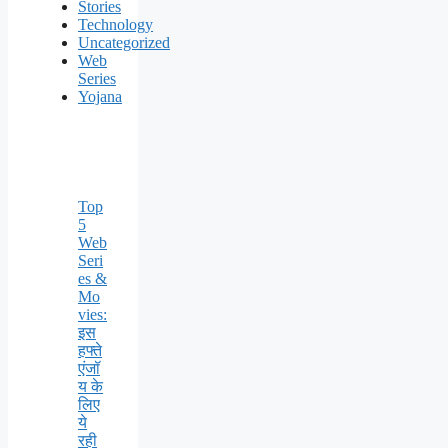
Stories
Technology
Uncategorized
Web
Series
Yojana
Top
5
Web
Seri
es &
Mo
vies:
इस
हफ्ते
एंजॉ
य के
लिए
ये
रही