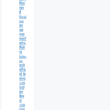
मिल
रहा
है
Real
me
का
यह
नया
स्मार्ट
फोन,
मिले
गा
Ipho
ne
वाले
फीच
र्स के
साथ
108
MP
का
कैम
रा
108
MP