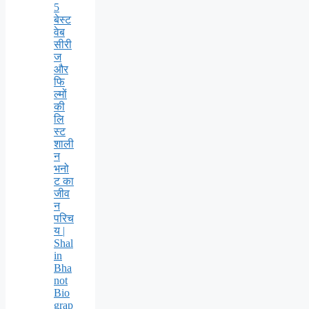
5
बेस्ट
वेब
सीरी
ज
और
फि
ल्मों
की
लि
स्ट
शाली
न
भनो
ट का
जीव
न
परिच
य |
Shal
in
Bha
not
Bio
grap