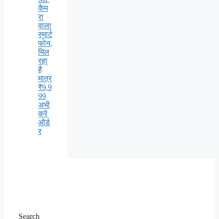
कैम
रा
वाला
स्मार्ट
फोन,
मिल
रहा
है
मात्र
₹9,9
99
अभी
करे
ऑर्ड
र
Search