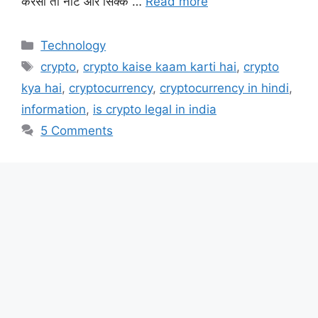
करेंसी तो नोट और सिक्के …
Read more
Technology
crypto
,
crypto kaise kaam karti hai
,
crypto
kya hai
,
cryptocurrency
,
cryptocurrency in hindi
,
information
,
is crypto legal in india
5 Comments