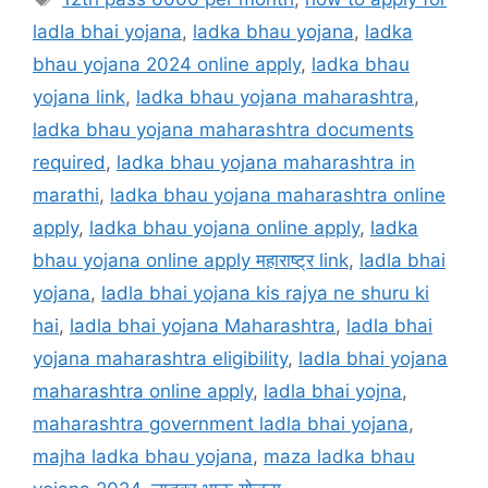
ladla bhai yojana
,
ladka bhau yojana
,
ladka
bhau yojana 2024 online apply
,
ladka bhau
yojana link
,
ladka bhau yojana maharashtra
,
ladka bhau yojana maharashtra documents
required
,
ladka bhau yojana maharashtra in
marathi
,
ladka bhau yojana maharashtra online
apply
,
ladka bhau yojana online apply
,
ladka
bhau yojana online apply महाराष्ट्र link
,
ladla bhai
yojana
,
ladla bhai yojana kis rajya ne shuru ki
hai
,
ladla bhai yojana Maharashtra
,
ladla bhai
yojana maharashtra eligibility
,
ladla bhai yojana
maharashtra online apply
,
ladla bhai yojna
,
maharashtra government ladla bhai yojana
,
majha ladka bhau yojana
,
maza ladka bhau