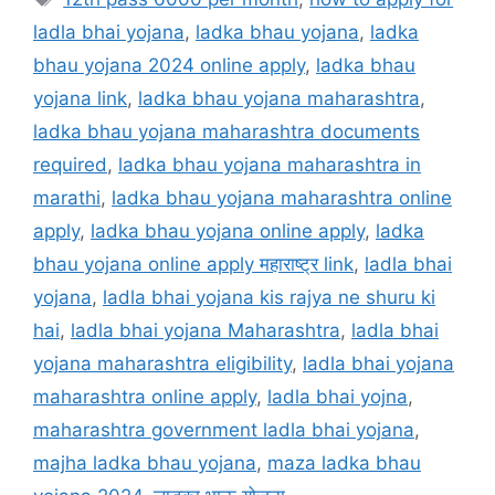
ladla bhai yojana
,
ladka bhau yojana
,
ladka
bhau yojana 2024 online apply
,
ladka bhau
yojana link
,
ladka bhau yojana maharashtra
,
ladka bhau yojana maharashtra documents
required
,
ladka bhau yojana maharashtra in
marathi
,
ladka bhau yojana maharashtra online
apply
,
ladka bhau yojana online apply
,
ladka
bhau yojana online apply महाराष्ट्र link
,
ladla bhai
yojana
,
ladla bhai yojana kis rajya ne shuru ki
hai
,
ladla bhai yojana Maharashtra
,
ladla bhai
yojana maharashtra eligibility
,
ladla bhai yojana
maharashtra online apply
,
ladla bhai yojna
,
maharashtra government ladla bhai yojana
,
majha ladka bhau yojana
,
maza ladka bhau