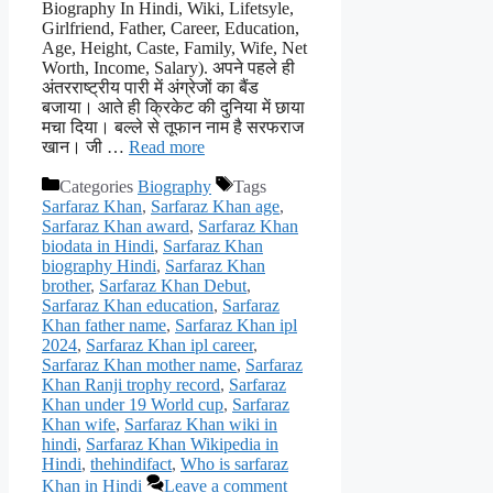
Biography In Hindi, Wiki, Lifetsyle,
Girlfriend, Father, Career, Education,
Age, Height, Caste, Family, Wife, Net
Worth, Income, Salary). अपने पहले ही
अंतरराष्ट्रीय पारी में अंग्रेजों का बैंड
बजाया। आते ही क्रिकेट की दुनिया में छाया
मचा दिया। बल्ले से तूफान नाम है सरफराज
खान। जी …
Read more
Categories
Biography
Tags
Sarfaraz Khan
,
Sarfaraz Khan age
,
Sarfaraz Khan award
,
Sarfaraz Khan
biodata in Hindi
,
Sarfaraz Khan
biography Hindi
,
Sarfaraz Khan
brother
,
Sarfaraz Khan Debut
,
Sarfaraz Khan education
,
Sarfaraz
Khan father name
,
Sarfaraz Khan ipl
2024
,
Sarfaraz Khan ipl career
,
Sarfaraz Khan mother name
,
Sarfaraz
Khan Ranji trophy record
,
Sarfaraz
Khan under 19 World cup
,
Sarfaraz
Khan wife
,
Sarfaraz Khan wiki in
hindi
,
Sarfaraz Khan Wikipedia in
Hindi
,
thehindifact
,
Who is sarfaraz
Khan in Hindi
Leave a comment