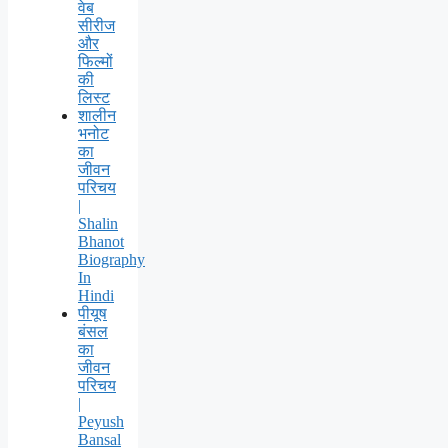
वेब
सीरीज
और
फिल्मों
की
लिस्ट
शालीन
भनोट
का
जीवन
परिचय
|
Shalin
Bhanot
Biography
In
Hindi
पीयूष
बंसल
का
जीवन
परिचय
|
Peyush
Bansal