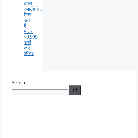
वाला
स्मार्टफोन,
मिल
रहा
है
मात्र
₹9,999
अभी
करे
ऑर्डर
Search