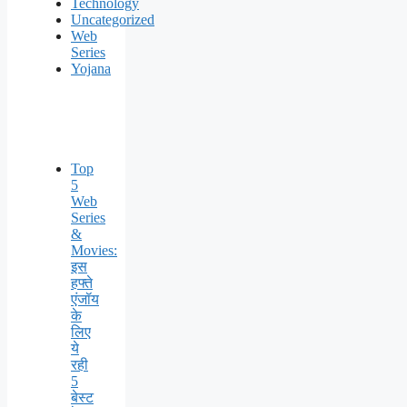
Technology
Uncategorized
Web
Series
Yojana
Top
5
Web
Series
&
Movies:
इस
हफ्ते
एंजॉय
के
लिए
ये
रही
5
बेस्ट