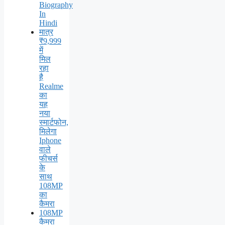
Biography
In
Hindi
मात्र
₹9,999
में
मिल
रहा
है
Realme
का
यह
नया
स्मार्टफोन,
मिलेगा
Iphone
वाले
फीचर्स
के
साथ
108MP
का
कैमरा
108MP
कैमरा