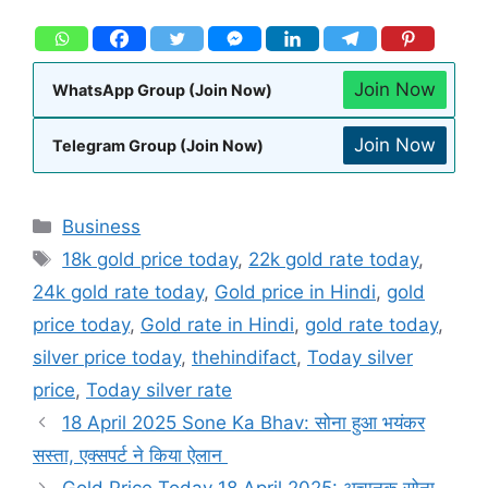
Join Now
WhatsApp Group (Join Now)
Join Now
Telegram Group (Join Now)
Business
18k gold price today
,
22k gold rate today
,
24k gold rate today
,
Gold price in Hindi
,
gold
price today
,
Gold rate in Hindi
,
gold rate today
,
silver price today
,
thehindifact
,
Today silver
price
,
Today silver rate
18 April 2025 Sone Ka Bhav: सोना हुआ भयंकर
सस्ता, एक्सपर्ट ने किया ऐलान