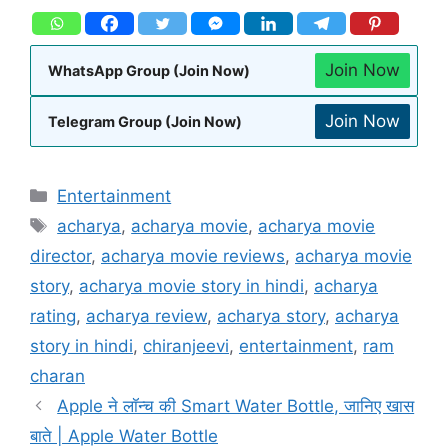
Join Now
WhatsApp Group (Join Now)
Join Now
Telegram Group (Join Now)
Entertainment
acharya
,
acharya movie
,
acharya movie
director
,
acharya movie reviews
,
acharya movie
story
,
acharya movie story in hindi
,
acharya
rating
,
acharya review
,
acharya story
,
acharya
story in hindi
,
chiranjeevi
,
entertainment
,
ram
charan
Apple ने लॉन्च की Smart Water Bottle, जानिए खास
बाते | Apple Water Bottle