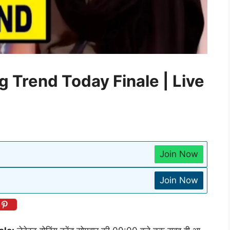
g Trend Today Finale | Live
Join Now
Join Now