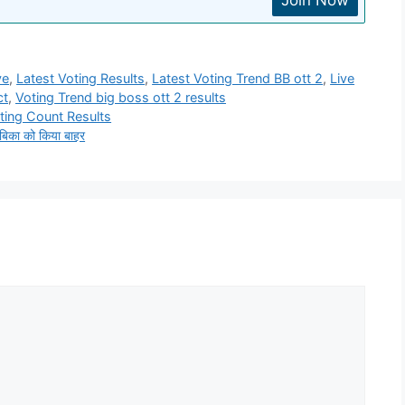
Join Now
ve
,
Latest Voting Results
,
Latest Voting Trend BB ott 2
,
Live
ct
,
Voting Trend big boss ott 2 results
oting Count Results
िका को किया बाहर