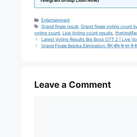
Telegram Group (Join Now)
Entertainment
Grand finale result
,
Grand finale voting count li
voting count
,
Live Voting count results
,
thehindifa
Latest Voting Results Big Boss OTT 2 | Live V
Grand Finale Bebika Elimination: बिग बॉस के घर से बेब
Leave a Comment