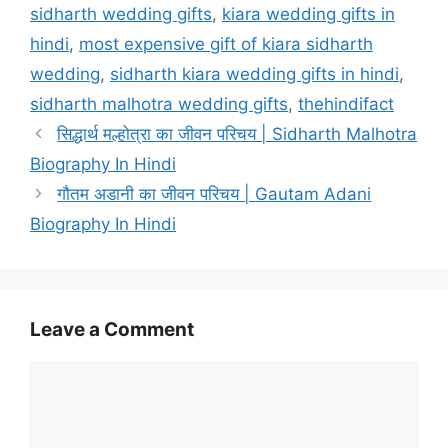
sidharth wedding gifts
,
kiara wedding gifts in
hindi
,
most expensive gift of kiara sidharth
wedding
,
sidharth kiara wedding gifts in hindi
,
sidharth malhotra wedding gifts
,
thehindifact
सिद्धार्थ मल्होत्रा का जीवन परिचय | Sidharth Malhotra
Biography In Hindi
गौतम अडानी का जीवन परिचय | Gautam Adani
Biography In Hindi
Leave a Comment