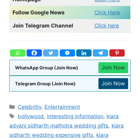
Follow Google News
Click Here
Join Telegram Channel
Click here
Join Now
WhatsApp Group (Join Now)
Join Now
Telegram Group (Join Now)
Celebritiy
,
Entertainment
bollywood
,
interesting information
,
kiara
advani sidharth malhotra wedding gifts
,
kiara
sidharth wedding expensive gifts
,
kiara