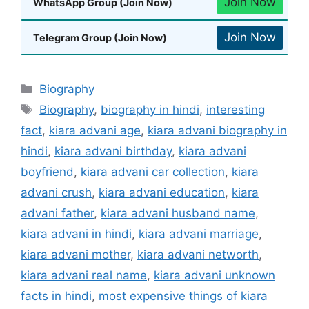
Join Now
WhatsApp Group (Join Now)
Join Now
Telegram Group (Join Now)
Biography
Biography
,
biography in hindi
,
interesting
fact
,
kiara advani age
,
kiara advani biography in
hindi
,
kiara advani birthday
,
kiara advani
boyfriend
,
kiara advani car collection
,
kiara
advani crush
,
kiara advani education
,
kiara
advani father
,
kiara advani husband name
,
kiara advani in hindi
,
kiara advani marriage
,
kiara advani mother
,
kiara advani networth
,
kiara advani real name
,
kiara advani unknown
facts in hindi
,
most expensive things of kiara