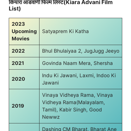
कियारा आडवाणी फिल्म लिस्ट(Kiara Advani Film
List)
2023
Upcoming
Satyaprem Ki Katha
Movies
2022
Bhul Bhulaiyaa 2, JugJugg Jeeyo
2021
Govinda Naam Mera, Shersha
Indu Ki Jawani, Laxmi, Indoo Ki
2020
Jawani
Vinaya Vidheya Rama, Vinaya
Vidheya Rama(Malayalam,
2019
Tamil), Kabir Singh, Good
Newwz
Dashing CM Bharat, Bharat Ane