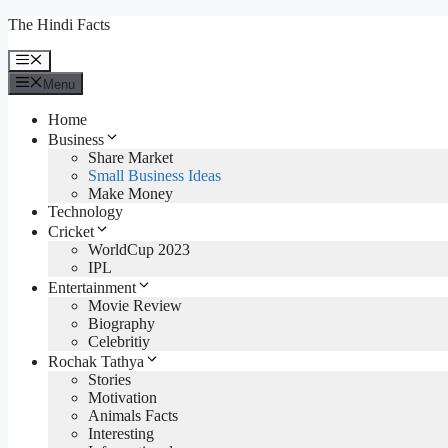
Skip
The Hindi Facts
to
content
Menu
Menu
Home
Business
Share Market
Small Business Ideas
Make Money
Technology
Cricket
WorldCup 2023
IPL
Entertainment
Movie Review
Biography
Celebritiy
Rochak Tathya
Stories
Motivation
Animals Facts
Interesting