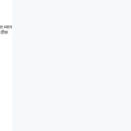
।
त ध्यान
े ठीक