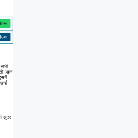
 Now
 Now
प सभी
ो तो आज
समें
र्चा
 सुंदर