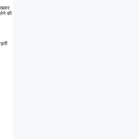
देखकर
ेने की
ड़ती