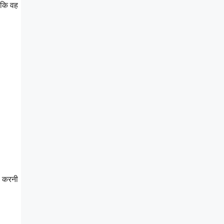
ाकि वह
े करनी