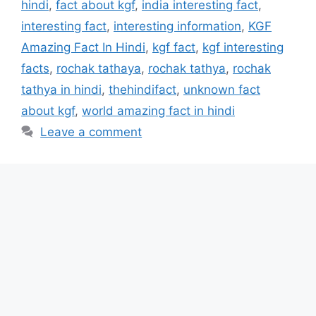
hindi
,
fact about kgf
,
india interesting fact
,
interesting fact
,
interesting information
,
KGF
Amazing Fact In Hindi
,
kgf fact
,
kgf interesting
facts
,
rochak tathaya
,
rochak tathya
,
rochak
tathya in hindi
,
thehindifact
,
unknown fact
about kgf
,
world amazing fact in hindi
Leave a comment