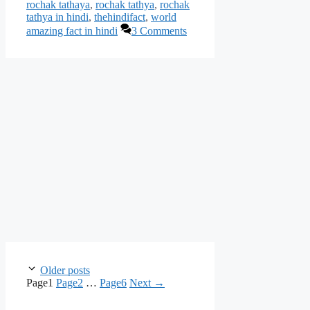
rochak tathaya
,
rochak tathya
,
rochak
tathya in hindi
,
thehindifact
,
world
amazing fact in hindi
3 Comments
Older posts
Page
1
Page
2
…
Page
6
Next
→