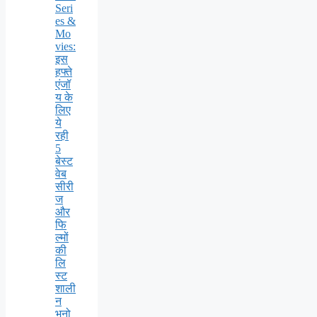
Seri
es &
Mo
vies:
इस
हफ्ते
एंजॉ
य के
लिए
ये
रही
5
बेस्ट
वेब
सीरी
ज
और
फि
ल्मों
की
लि
स्ट
शाली
न
भनो