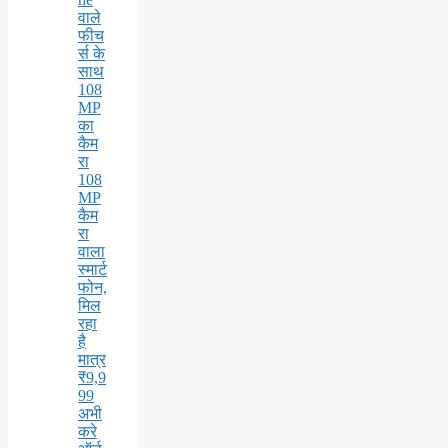
वाले
फीच
र्स के
साथ
108
MP
का
कैम
रा
108
MP
कैम
रा
वाला
स्मार्ट
फोन,
मिल
रहा
है
मात्र
₹9,9
99
अभी
करे