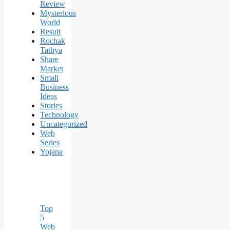
Review
Mysterious
World
Result
Rochak
Tathya
Share
Market
Small
Business
Ideas
Stories
Technology
Uncategorized
Web
Series
Yojana
Top
5
Web