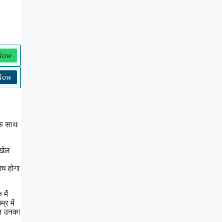
 Now
 Now
 के साथ
 खेल
ैच होगा
मैं
र में
ान उनका