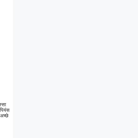
स्सा
ंपियंस
अच्छे