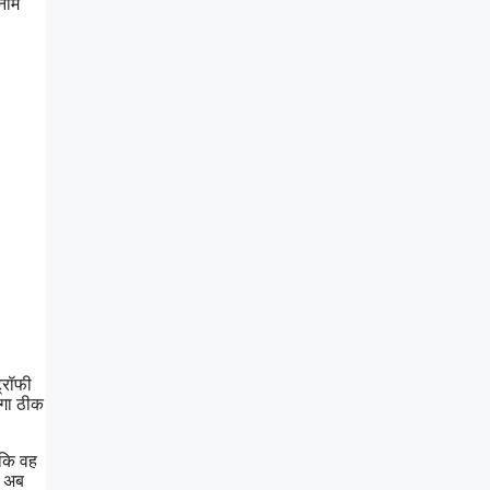
 नाम
्रॉफी
एगा ठीक
 कि वह
ी अब