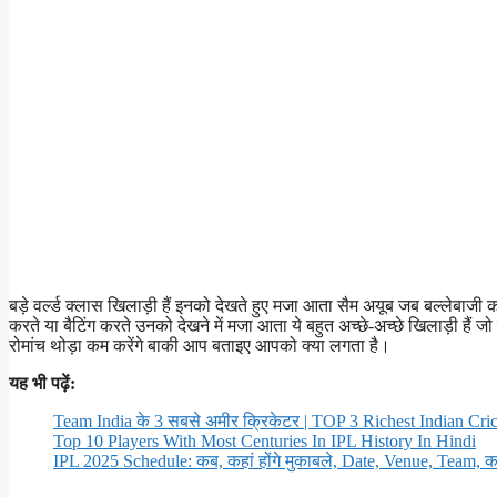
बड़े वर्ल्ड क्लास खिलाड़ी हैं इनको देखते हुए मजा आता सैम अयूब जब बल्लेबाजी 
करते या बैटिंग करते उनको देखने में मजा आता ये बहुत अच्छे-अच्छे खिलाड़ी हैं जो
रोमांच थोड़ा कम करेंगे बाकी आप बताइए आपको क्या लगता है।
यह भी पढ़ें:
Team India के 3 सबसे अमीर क्रिकेटर | TOP 3 Richest Indian Cric
Top 10 Players With Most Centuries In IPL History In Hindi
IPL 2025 Schedule: कब, कहां होंगे मुकाबले, Date, Venue, Team, कहां