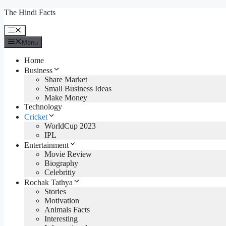
Skip
The Hindi Facts
to
content
Menu
Menu
Home
Business
Share Market
Small Business Ideas
Make Money
Technology
Cricket
WorldCup 2023
IPL
Entertainment
Movie Review
Biography
Celebritiy
Rochak Tathya
Stories
Motivation
Animals Facts
Interesting