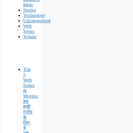
Ideas
Stories
Technology
Uncategorized
Web
Series
Yojana
Top
5
Web
Series
&
Movies:
इस
हफ्ते
एंजॉय
के
लिए
ये