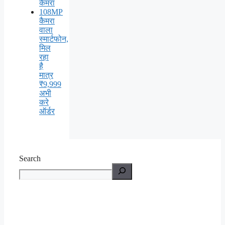
कैमरा
108MP
कैमरा
वाला
स्मार्टफोन,
मिल
रहा
है
मात्र
₹9,999
अभी
करे
ऑर्डर
Search