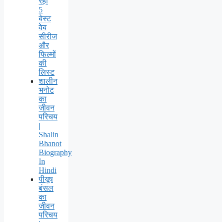
रही
5
बेस्ट
वेब
सीरीज
और
फिल्मों
की
लिस्ट
शालीन
भनोट
का
जीवन
परिचय
|
Shalin
Bhanot
Biography
In
Hindi
पीयूष
बंसल
का
जीवन
परिचय