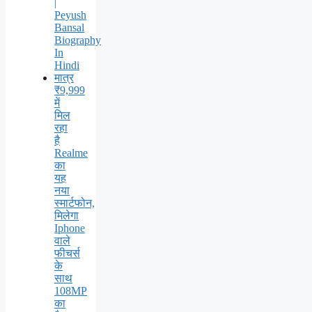
|
Peyush
Bansal
Biography
In
Hindi
मात्र
₹9,999
में
मिल
रहा
है
Realme
का
यह
नया
स्मार्टफोन,
मिलेगा
Iphone
वाले
फीचर्स
के
साथ
108MP
का