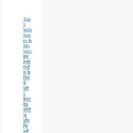
Top
5
Web
Seri
es &
Mo
vies:
इस
हफ्ते
एंजॉ
य के
लिए
ये
रही
5
बेस्ट
वेब
सीरी
ज
और
फि
ल्मों