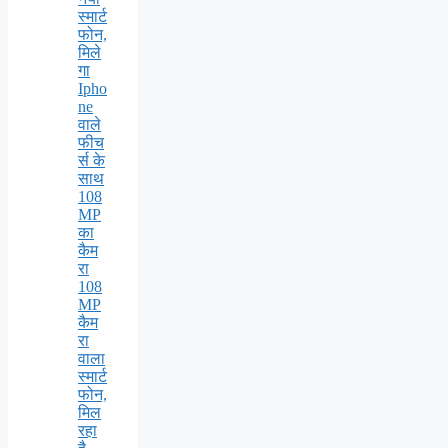
स्मार्ट
फोन,
मिले
गा
Ipho
ne
वाले
फीच
र्स के
साथ
108
MP
का
कैम
रा
108
MP
कैम
रा
वाला
स्मार्ट
फोन,
मिल
रहा