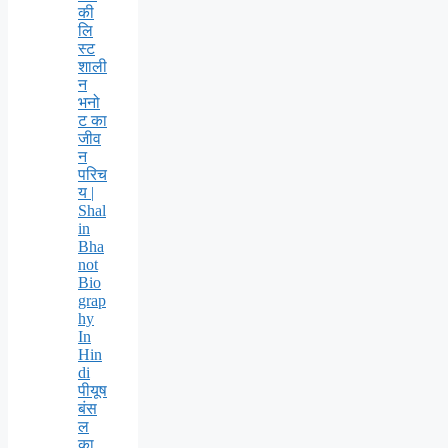
की
लि
स्ट
शाली
न
भनो
ट का
जीव
न
परिच
य |
Shal
in
Bha
not
Bio
grap
hy
In
Hin
di
पीयूष
बंस
ल
का