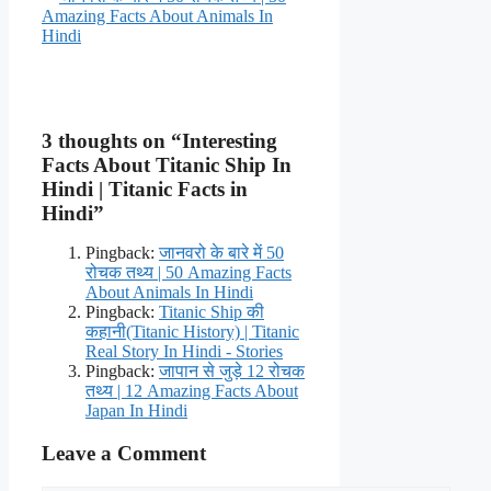
Amazing Facts About Animals In
Hindi
3 thoughts on “Interesting
Facts About Titanic Ship In
Hindi | Titanic Facts in
Hindi”
Pingback:
जानवरो के बारे में 50
रोचक तथ्य | 50 Amazing Facts
About Animals In Hindi
Pingback:
Titanic Ship की
कहानी(Titanic History) | Titanic
Real Story In Hindi - Stories
Pingback:
जापान से जुड़े 12 रोचक
तथ्य | 12 Amazing Facts About
Japan In Hindi
Leave a Comment